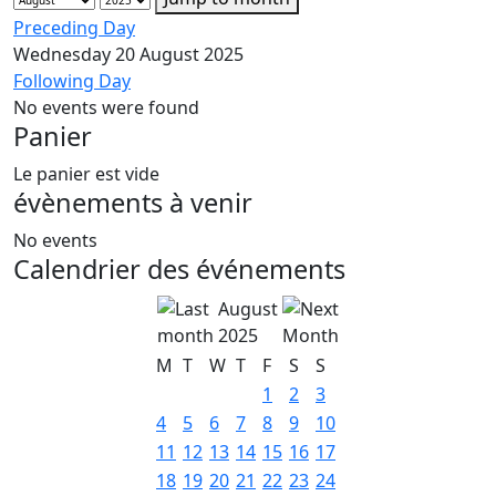
Preceding Day
Wednesday 20 August 2025
Following Day
No events were found
Panier
Le panier est vide
évènements à venir
No events
Calendrier des événements
August
2025
M
T
W
T
F
S
S
1
2
3
4
5
6
7
8
9
10
11
12
13
14
15
16
17
18
19
20
21
22
23
24