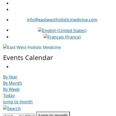
info@eastwestholisticmedicine.com
Sélectionnez votre langue
Events Calendar
By Year
By Month
By Week
Today
Jump to month
Jump to month