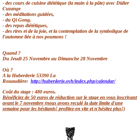
- des cours de cuisine diététique (la main à la pâte) avec Didier
Cuzange
- des méditations guidées,
- du Qi Gong,
- des repas diététiques,
- des rires et de la joie, et la contemplation de la symbolique de
l’automne liée à nos poumons !
Quand ?
Du Jeudi 25 Novembre au Dimanche 28 Novembre
Où ?
A la Huberderie 53390 La
Rouaudière:
http://huberderie.ovh/index.php/calendar/
Coût du stage : 480 euros.
Bénéficiez de 50 euros de réduction sur le stage en vous inscrivant
avant le 7 novembre (nous avons reculé la date limite d'une
semaine pour les hésitants! profitez-en vite et n'hésitez plus!)