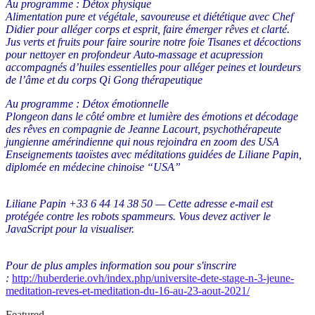
Au programme : Détox physique
Alimentation pure et végétale, savoureuse et diététique avec Chef
Didier pour alléger corps et esprit, faire émerger rêves et clarté.
Jus verts et fruits pour faire sourire notre foie Tisanes et décoctions
pour nettoyer en profondeur Auto-massage et acupression
accompagnés d’huiles essentielles pour alléger peines et lourdeurs
de l’âme et du corps Qi Gong thérapeutique
Au programme : Détox émotionnelle
Plongeon dans le côté ombre et lumière des émotions et décodage
des rêves en compagnie de Jeanne Lacourt, psychothérapeute
jungienne amérindienne qui nous rejoindra en zoom des USA
Enseignements taoïstes avec méditations guidées de Liliane Papin,
diplomée en médecine chinoise “USA”
Liliane Papin ‭+33 6 44 14 38 50‬ —
Cette adresse e-mail est
protégée contre les robots spammeurs. Vous devez activer le
JavaScript pour la visualiser.
Pour de plus amples information sou pour s'inscrire
:
http://huberderie.ovh/index.php/universite-dete-stage-n-3-jeune-
meditation-reves-et-meditation-du-16-au-23-aout-2021/
Featured