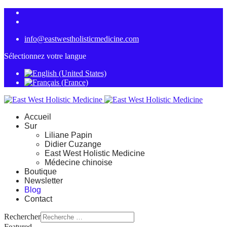
info@eastwestholisticmedicine.com
Sélectionnez votre langue
Accueil
Sur
Liliane Papin
Didier Cuzange
East West Holistic Medicine
Médecine chinoise
Boutique
Newsletter
Blog
Contact
Rechercher
Featured